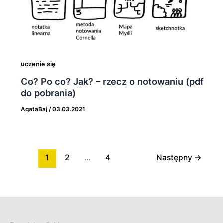
uczenie się
Co? Po co? Jak? – rzecz o notowaniu (pdf
do pobrania)
AgataBaj
/
03.03.2021
1
2
…
4
Następny
→