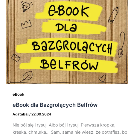
eBook
eBook dla Bazgrolących Belfrów
AgataBaj
/
22.09.2024
Nie bój się i rysuj. Albo bój i rysuj. Pierwsza kropka,
kreska, chmurka… Sam, sama nie wiesz, że potrafisz, bo