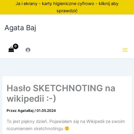
Przejdź
Ja i ekrany - karty higieniczne cyfrowo - kliknij aby
do
sprawdzić
treści
Agata Baj
Hasło SKETCHNOTING na
wikipedii :-)
Przez
AgataBaj
/
01.05.2024
To jest piękny dzień. Pojawiałam się na Wikipedii ze swoim
rozumieniem sketchnotingu