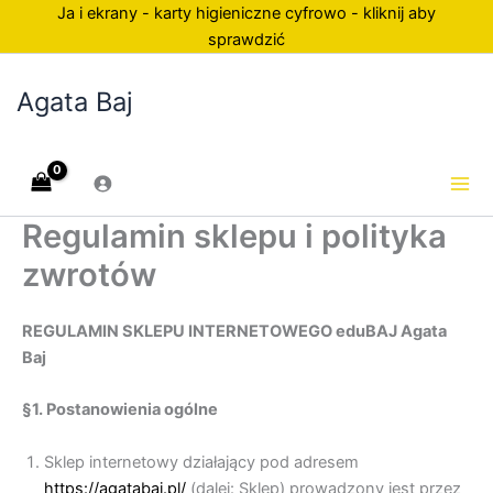
Przejdź
Ja i ekrany - karty higieniczne cyfrowo - kliknij aby
do
sprawdzić
treści
Agata Baj
Regulamin sklepu i polityka
zwrotów
REGULAMIN SKLEPU INTERNETOWEGO eduBAJ Agata
Baj
§1. Postanowienia ogólne
Sklep internetowy działający pod adresem
https://agatabaj.pl/
(dalej: Sklep) prowadzony jest przez