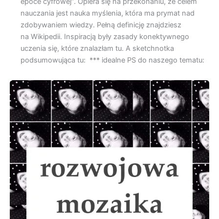
epoce cyfrowej”. Opiera się na przekonaniu, że celem
nauczania jest nauka myślenia, która ma prymat nad
zdobywaniem wiedzy. Pełną definicję znajdziesz
na Wikipedii. Inspiracją były zasady konektywnego
uczenia się, które znalazłam tu. A sketchnotka
podsumowująca tu: *** idealne PS do naszego tematu: