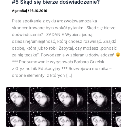
#5 Skąd się bierze doświadczenie?
AgataBaj
/
16.10.2019
Piąte spotkanie z cyklu #rozwojowamozaika
skoncentrowane było wokół pytania: Skąd się bierze
doświadczenie? ZADANIE Wybierz jedną
dziedzinę/umiejętność, którą chcesz rozwinąć. Znajdź
osobę, która już to robi. Zapytaj, czy możesz „ponosić
za nią teczkę”. Powodzenia w zbieraniu doświadczeń
*** Podsumowanie wyrysowała Barbara Grzelak
z Gryzmolnik Edukacyjny *** Rozwojowa mozaika –
drobne elementy, z których […]