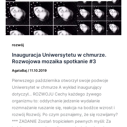
rozwój
Inauguracja Uniwersytetu w chmurze.
Rozwojowa mozaika spotkanie #3
AgataBaj
/
11.10.2019
Pierwszego października otworzył swoje podwoje
Uniwersytet w chmurze A wykład inaugurujący
dotyczył… ROZWOJU Cechy każdego żywego
organizmu to: oddychanie jedzenie wydalanie
rozmnażanie ruszanie się, reakcja na bodźce wzrost i
rozwój Rozwój. Po czym poznajemy, że się rozwijamy?
*** ZADANIE Zostań tropicielem pewnych myśli: Za