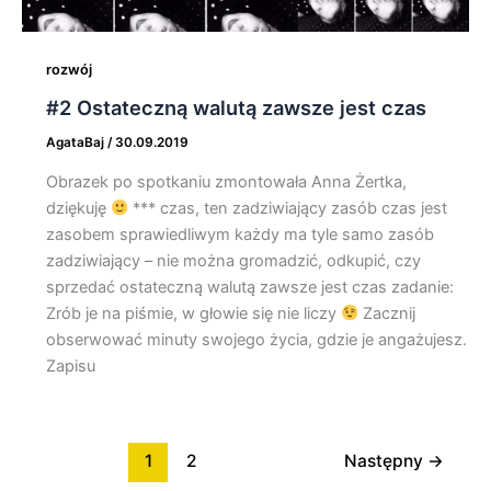
rozwój
#2 Ostateczną walutą zawsze jest czas
AgataBaj
/
30.09.2019
Obrazek po spotkaniu zmontowała Anna Żertka,
dziękuję
*** czas, ten zadziwiający zasób czas jest
zasobem sprawiedliwym każdy ma tyle samo zasób
zadziwiający – nie można gromadzić, odkupić, czy
sprzedać ostateczną walutą zawsze jest czas zadanie:
Zrób je na piśmie, w głowie się nie liczy
Zacznij
obserwować minuty swojego życia, gdzie je angażujesz.
Zapisu
1
2
Następny
→