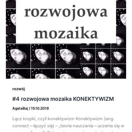
rozwój
#4 rozwojowa mozaika KONEKTYWIZM
AgataBaj
/
15.10.2019
Łącz kropki, czyli konektywizm Konektywizm (ang.
connect – łączyć się) – „teoria nauczania – uczenia się w