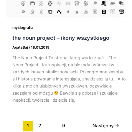
myślografia
the noun project – ikony wszystkiego
AgataBaj
/
18.01.2019
The Noun Project To strona, którą warto znać. The
Noun Project Ku inspiracji, na blokady twórcze i w
każdych innych okolicznościach. Przeogromne zasoby
a i historia powstanie interesująca, znajdziesz ją tu. A to
kilka z moich ulubionych wyszukiwań, oczywiście
zaczęłam od mózgu
Bawcie się dobrze i szukajcie
inspiracji, twórzcie i dzielcie się,
1
2
…
9
Następny
→