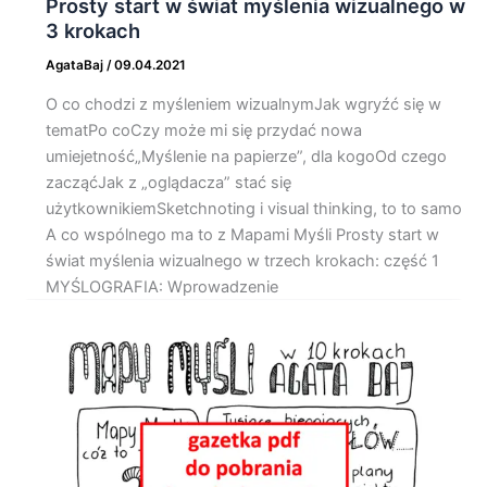
Prosty start w świat myślenia wizualnego w
3 krokach
AgataBaj
/
09.04.2021
O co chodzi z myśleniem wizualnymJak wgryźć się w
tematPo coCzy może mi się przydać nowa
umiejetność„Myślenie na papierze”, dla kogoOd czego
zacząćJak z „oglądacza” stać się
użytkownikiemSketchnoting i visual thinking, to to samo
A co wspólnego ma to z Mapami Myśli Prosty start w
świat myślenia wizualnego w trzech krokach: część 1
MYŚLOGRAFIA: Wprowadzenie