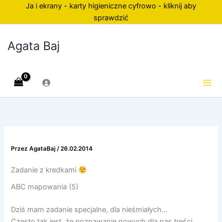
Przejdź
Ja i ekrany - karty higieniczne cyfrowo - kliknij aby
do
sprawdzić
treści
Agata Baj
Przez
AgataBaj
/
26.02.2014
Zadanie z kredkami
ABC mapowania (5)
Dziś mam zadanie specjalne, dla nieśmiałych…
Często tak jest, że poznawanie nowych dla nas treści,