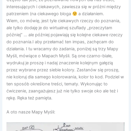
interesujących i ciekawych, zawiesza się w próżni między
patrzeniem (na ciekawego bloga
a działaniem.
Wiem, co mówię, jest tyle ciekawych rzeczy do poznania,
ale tylko dodaję je do wirtualnej szuflady „przeczytam
później” … ale później pojawiają się kolejne ciekawe rzeczy
do poznania.I aby przełamać ten impas, zachęcam do
działania. I tu wracamy do zadania, poniżej są trzy Mapy
Myśli, mówiące o Mapach Myśli. Są one czarno-białe,
wydrukuj je proszę i nadaj znaczenie kolejnym gałęzią
przez wybrane przez siebie kolory. Zastanów się proszę,
nie koloruj dla samego kolorowania, kolor to kod. Podziel w
ten sposób określone treści, tematy. Wykonując to
ćwiczenie, zaangażujesz już nie tylko swoje oko ale też i
rękę. Ręka też pamięta.
A oto nasze Mapy Myśli: