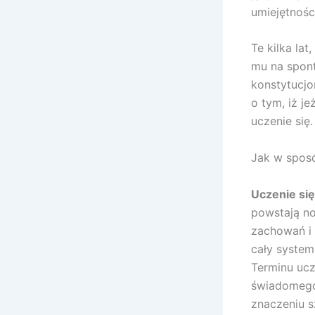
umiejętności
Te kilka la
mu na spont
konstytucjo
o tym, iż je
uczenie się
Jak w sposó
Uczenie się
powstają no
zachowań i 
cały system
Terminu ucz
świadomego 
znaczeniu s