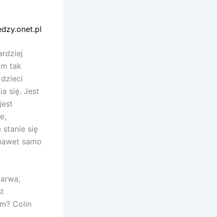
dzy.onet.pl
ardziej
im tak
dzieci
 się. Jest
jest
e,
 stanie się
 nawet samo
barwa,
t
em? Colin