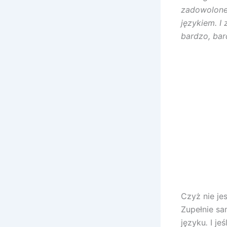
zadowolone.
językiem. I 
bardzo, ba
Czyż nie je
Zupełnie sa
języku
.
I je