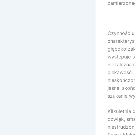
zamierzone
Czynność uc
charakterys
głęboko zak
występuje 
niezależna 
ciekawość. 
nieskończon
jasna, skoń
szukanie wy
Kilkuletnie
dźwięk, sma
niestrudzon
Rose i Malc