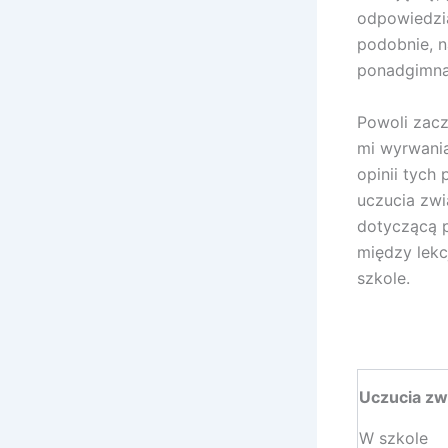
odpowiedział
podobnie, n
ponadgimna
Powoli zacz
mi wyrwania
opinii tych
uczucia zwi
dotyczącą p
między lekc
szkole.
Uczucia zw
W szkole