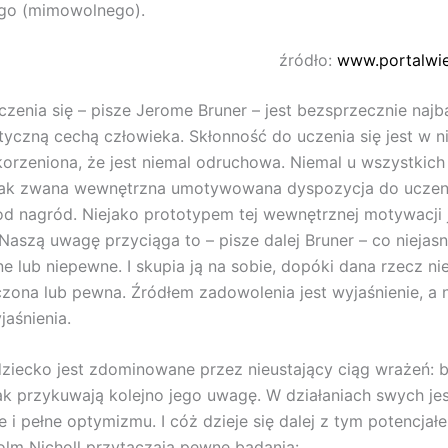
go (mimowolnego).
źródło:
www.portalwie
zenia się – pisze Jerome Bruner – jest bezsprzecznie najb
tyczną cechą człowieka. Skłonność do uczenia się jest w n
orzeniona, że jest niemal odruchowa. Niemal u wszystkich 
tak zwana wewnętrzna umotywowana dyspozycja do uczenia
od nagród. Niejako prototypem tej wewnętrznej motywacji 
Naszą uwagę przyciąga to – pisze dalej Bruner – co niejasn
e lub niepewne. I skupia ją na sobie, dopóki dana rzecz nie
czona lub pewna. Źródłem zadowolenia jest wyjaśnienie, a
jaśnienia.
 dziecko jest zdominowane przez nieustający ciąg wrażeń: 
k przykuwają kolejno jego uwagę. W działaniach swych jes
e i pełne optymizmu. I cóż dzieje się dalej z tym potencjał
olm Nicholl przytaczają pewne badania: