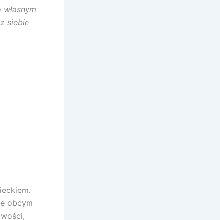
go własnym
z siebie
zieckiem.
nie obcym
iwości,