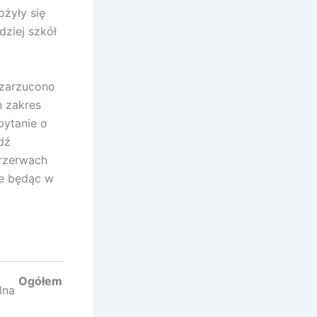
ożyły się
ziej szkół
 zarzucono
n zakres
pytanie o
dź
przerwach
wie będąc w
Ogółem
lna