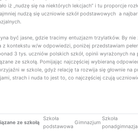
o iż „nudzę się na niektórych lekcjach” i tu proporcje rozł
ajmniej nudzą się uczniowie szkół podstawowych a najbard
zjalnych.
yna być jasne, gdzie tracimy entuzjazm trzylatków. By nie
 z kontekstu w/w odpowiedzi, poniżej przedstawiam pełe
 ponad 3 tys. uczniów polskich szkół, opinii wyrażonych na 
ązane ze szkołą. Pomijając najczęściej wybieraną odpowie
rzyjaźni w szkole, gdyż relację ta rozwija się głownie na 
jami, strach i nuda to jest to, co najczęściej czują ucznio
Szkoła
Szkoła
iązane ze szkołą
Gimnazjum
podstawowa
ponadgimnazja