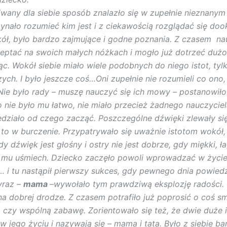
wany dla siebie sposób znalazło się w zupełnie nieznanym
ynało rozumieć kim jest i z ciekawością rozglądać się dook
ół, było bardzo zajmujące i godne poznania. Z czasem na
reptać na swoich małych nóżkach i mogło już dotrzeć dużo 
jąc. Wokół siebie miało wiele podobnych do niego istot, tyl
ych. I było jeszcze coś…Oni zupełnie nie rozumieli co ono,
Nie było rady – muszę nauczyć się ich mowy – postanowiło
nie było mu łatwo, nie miało przecież żadnego nauczyciel
działo od czego zacząć. Poszczególne dźwięki zlewały się
i to w burczenie. Przypatrywało się uważnie istotom wokół,
dy dźwięk jest głośny i ostry nie jest dobrze, gdy miękki, 
 mu uśmiech. Dziecko zaczęło powoli wprowadzać w życie
 i tu nastąpił pierwszy sukces, gdy pewnego dnia powiedz
yraz –
mama
–wywołało tym prawdziwą eksplozję radości. 
t na dobrej drodze. Z czasem potrafiło już poprosić o coś 
, czy wspólną zabawę. Zorientowało się też, że dwie duże i
w jego życiu i nazywają się – mama i tata. Było z siebie b