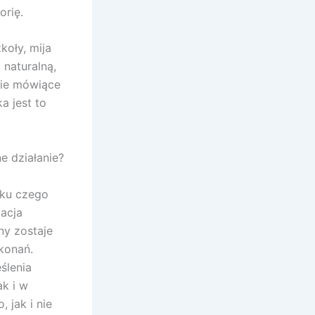
orię.
koły, mija
 naturalną,
nie mówiące
a jest to
e działanie?
iku czego
kacja
ny zostaje
konań.
ślenia
k i w
 jak i nie