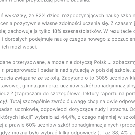
ń wykazały, że 82% dzieci rozpoczynających naukę szkol
 ocenia pozytywnie własne zdolności uczenia się. Z czasem 
bie; zachowuje ja tylko 18% szesnastolatków. W rezultacie 
w i dorosłych podejmuje naukę czegoś nowego z poczuciem
o ich możliwości.
 dane przerysowane, a może nie dotyczą Polski… zobacz
r. przeprowadził badania nad sytuacją w polskiej szkole, z
czucia związane ze szkołą. Zapytano o to 3085 uczniów kla
tawowej, gimnazjum oraz uczniów szkół ponadgimnazjalnyc
edzi? (zapraszam do szczegółowej lektury raportu na por
cy)
. Tutaj szczególnie zwrócić uwagę chcę na dwie odpowi
badani uczniowie, odpowiedzi dotyczące nudy i strachu. 
iektórych lekcji” wybrało aż 44,4%, z czego najmniej w szko
j a prawie 60% uczniów szkół ponadgimnazjalnych (proce
 gdyż można było wybrać kilka odpowiedzi). I aż 38, 4% z 