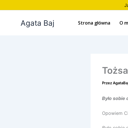
Przejdź
J
do
treści
Agata Baj
Strona główna
O m
Tożsa
Przez
AgataBa
Było sobie
Opowiem Ci 
Było sobie 