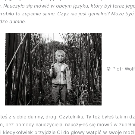
 Nauczyło się mówić w obcym języku, który był teraz je
zrobiło to zupełnie same. Czyż nie jest genialne? Może być 
rdzo dumne.
© Piotr Wolf
steś z siebie dumny, drogi Czytelniku, Ty też byłeś takim d
m, bez pomocy nauczyciela, nauczyłeś się mówić w zupeł
śli kiedykolwiek przyjdzie Ci do głowy wątpić w swoje możl