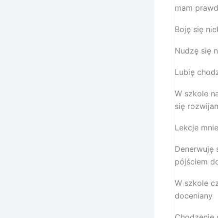
mam prawdz
Boję się nie
Nudzę się n
Lubię chodz
W szkole n
się rozwija
Lekcje mnie
Denerwuję 
pójściem d
W szkole cz
doceniany
Chodzenie 