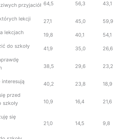
64,5
56,3
43,1
iwych przyjaciół
których lekcji
27,1
45,0
59,9
a lekcjach
19,8
40,1
54,1
ić do szkoły
41,9
35,0
26,6
aprawdę
38,5
29,6
23,2
m
 interesują
40,2
23,8
18,9
się przed
10,9
16,4
21,6
o szkoły
uję się
21,0
14,5
9,8
do szkoły