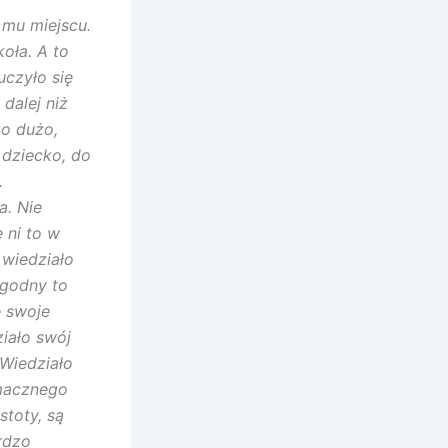
 mu miejscu.
oła. A to
uczyło się
dalej niż
ko dużo,
 dziecko, do
.
a. Nie
 ni to w
 wiedziało
łagodny to
 swoje
iało swój
Wiedziało
smacznego
stoty, są
ardzo