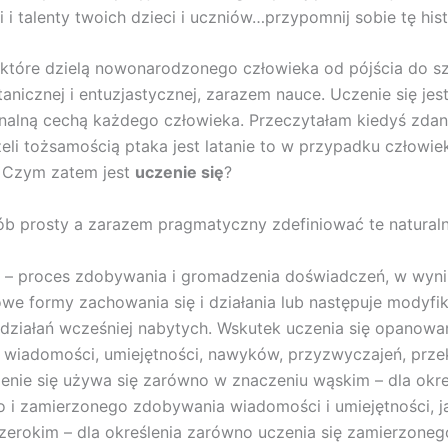
 i talenty twoich dzieci i uczniów…przypomnij sobie tę hist
t, które dzielą nowonarodzonego człowieka od pójścia do sz
anicznej i entuzjastycznej, zarazem nauce. Uczenie się jest
nalną cechą każdego człowieka. Przeczytałam kiedyś zda
żeli tożsamością ptaka jest latanie to w przypadku człowiek
. Czym zatem jest
uczenie się
?
b prosty a zarazem pragmatyczny zdefiniować te naturaln
– proces zdobywania i gromadzenia doświadczeń, w wyn
we formy zachowania się i działania lub następuje modyfi
działań wcześniej nabytych. Wskutek uczenia się opanowa
 wiadomości, umiejętności, nawyków, przyzwyczajeń, prze
enie się używa się zarówno w znaczeniu wąskim – dla okre
i zamierzonego zdobywania wiadomości i umiejętności, ja
zerokim – dla określenia zarówno uczenia się zamierzonego,