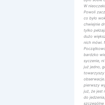
W nieoczeki
Powoli zacz
co było wok
chwiejnie d
tylko pełza
dużo większ
nich mówi. 
Początkowo 
bardzko wie
syczenie, n
już jedno, g
towarzyszy
obserwacje…
pierwszy w
już, że jes
do jedzenia
szczególne 