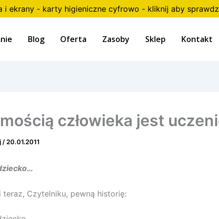
a i ekrany - karty higieniczne cyfrowo - kliknij aby sprawdz
nie
Blog
Oferta
Zasoby
Sklep
Kontakt
mością człowieka jest uczeni
j
/
20.01.2011
 dziecko…
teraz, Czytelniku, pewną historię:
dziecko.