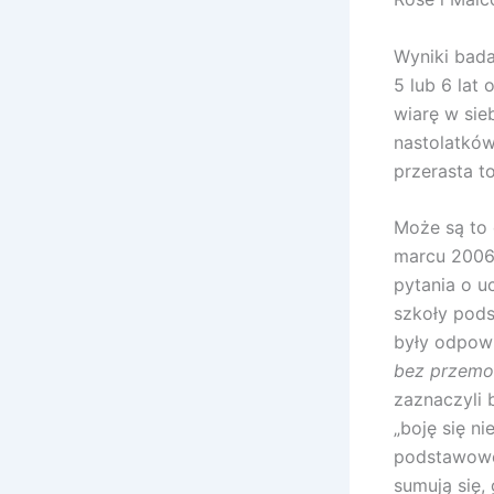
Wyniki bada
5 lub 6 lat
wiarę w sie
nastolatkó
przerasta t
Może są to
marcu 2006 
pytania o u
szkoły pods
były odpowi
bez przemo
zaznaczyli 
„boję się n
podstawowe
sumują się,