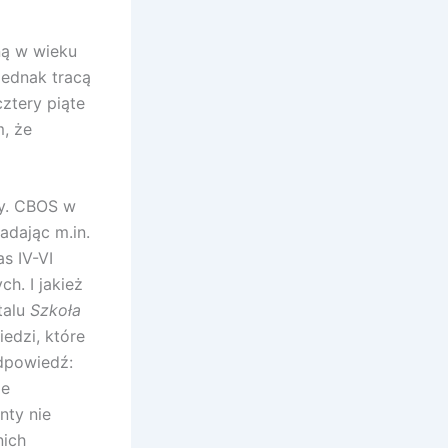
ną w wieku
jednak tracą
cztery piąte
, że
my. CBOS w
adając m.in.
s IV-VI
h. I jakież
talu
Szkoła
edzi, które
Odpowiedź:
le
nty nie
nich