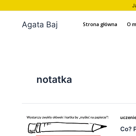
Przejdź
J
do
treści
Agata Baj
Strona główna
O m
notatka
uczenie
Co? P