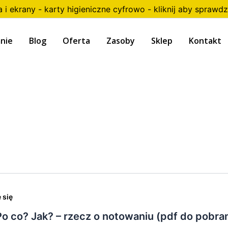
a i ekrany - karty higieniczne cyfrowo - kliknij aby sprawdz
nie
Blog
Oferta
Zasoby
Sklep
Kontakt
 się
o co? Jak? – rzecz o notowaniu (pdf do pobran