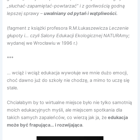
„słuchać-zapamiętać-powtarzać” i z gorliwością godną
lepszej sprawy –
uwalniany od pytań i wątpliwości.
(fagment z książki profesora R.M.Łukaszewicza
Leczenie
głupoty i… czyli Salony Edukacji Ekologicznej NATURAmy;
wydanej we Wrocławiu w 1996 r.)
***
… wciąż i wciąż edukacja wywołuje we mnie dużo emocji,
choć dawno już do szkoły nie chodzę, a mimo to uczę się
stale.
Chciałabym by to wirtualne miejsce było nie tylko samotnią
moich edukacyjnych myśli, ale miejscem spotkania dla
takich samych zapaleńców, co wierzą jak ja, że
edukacja
może być frapująca… i rozwijająca
.