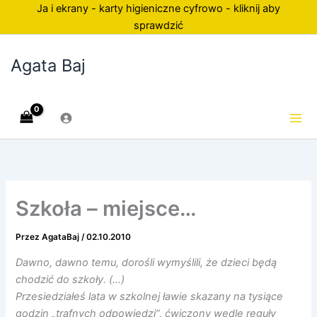
Przejdź
Ja i ekrany - karty higieniczne cyfrowo - kliknij aby
do
sprawdzić
treści
Agata Baj
Szkoła – miejsce…
Przez
AgataBaj
/
02.10.2010
Dawno, dawno temu, dorośli wymyślili, że dzieci będą
chodzić do szkoły. (…)
Przesiedziałeś lata w szkolnej ławie skazany na tysiące
godzin „trafnych odpowiedzi”, ćwiczony wedle reguły