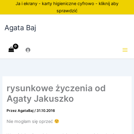
Przejdź
Ja i ekrany - karty higieniczne cyfrowo - kliknij aby
do
sprawdzić
treści
Agata Baj
rysunkowe życzenia od
Agaty Jakuszko
Przez
AgataBaj
/
31.10.2016
Nie mogłam się oprzeć