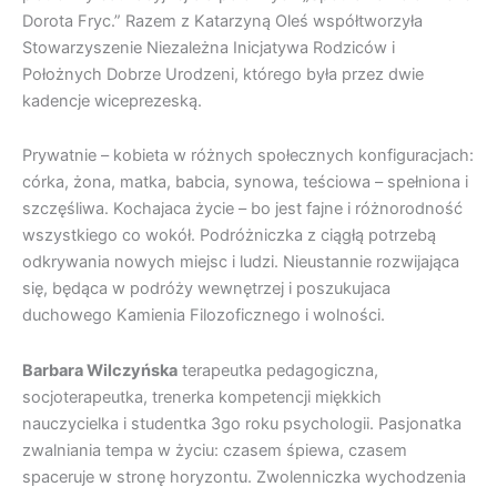
Dorota Fryc.”
Razem z Katarzyną Oleś współtworzyła
Stowarzyszenie Niezależna Inicjatywa Rodziców i
Położnych Dobrze Urodzeni, którego była przez dwie
kadencje wiceprezeską.
Prywatnie – kobieta w różnych społecznych konfiguracjach:
córka, żona, matka, babcia, synowa
, teściowa
– spełniona i
szczęśliwa.
Kochajaca życie – bo jest fajne i różnorodność
wszystkiego co wokół. Podróżniczka z ciągłą potrzebą
odkrywania nowych miejsc i ludzi.
Nieustannie rozwijająca
się
, będąca w podróży wewnętrzej
i
poszukujaca
duchowego Kamienia Filozoficznego
i wolności
.
Barbara Wilczyńska
terapeutka pedagogiczna,
socjoterapeutka, trenerka kompetencji miękkich
nauczycielka i studentka 3go roku psychologii. Pasjonatka
zwalniania tempa w życiu: czasem śpiewa, czasem
spaceruje w stronę horyzontu. Zwolenniczka wychodzenia