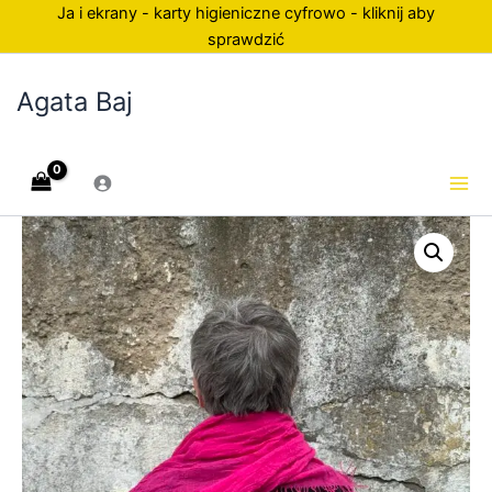
Przejdź
Ja i ekrany - karty higieniczne cyfrowo - kliknij aby
do
sprawdzić
treści
Agata Baj
ilość
rozwojowe
grupy
wsparcia