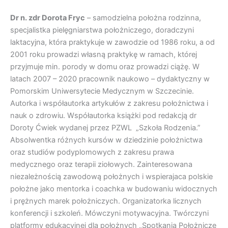
Dr n. zdr
Dorota Fryc
–
samodzielna
położna
rodzinna
,
specjalistka pielęgniarstwa położniczego, doradczyni
laktac
yjna, która praktykuje w zawodzie od 1986 roku, a od
2001 roku prowadzi własną praktykę w ramach, której
przyjmuje min. porody w domu
oraz prowadzi ciążę
.
W
latach 2007 – 2020 pracownik naukowo – dydaktyczny w
Pomorskim Uniwersytecie Medycznym w Szczecinie.
Autorka i współa
utorka artykułów z zakresu położ
nictwa i
nauk o zdrowiu. Współautorka
książki
pod redakcją dr
Doroty Ćwiek wydanej przez PZW
L „Szkoła Rodzenia
.
”
Absolwentka
różnych
kursów
w dziedzinie położnictwa
oraz studiów podyplomowych z zakresu prawa
medycznego oraz terapii ziołowych
.
Zainteresowana
niezależnością zawodową położnych i wspierajaca polskie
położne jako mentorka i coachka w
budowaniu widocznych
i
prężnych
marek położniczych.
Organizatorka licznych
konferencji i szkoleń. Mówczyni motywacyjna.
Twórczyni
platformy edukacyjnej dla położnych „Spotkania Położnicze