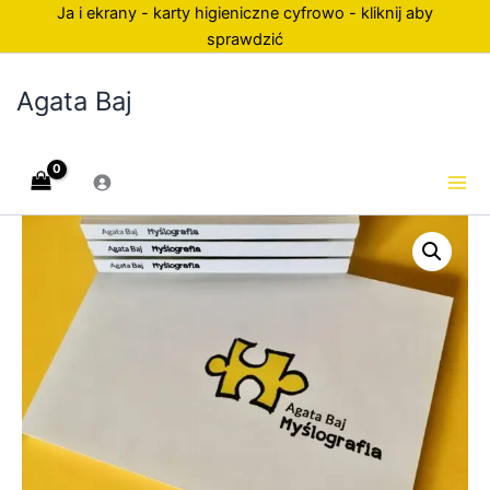
Przejdź
Ja i ekrany - karty higieniczne cyfrowo - kliknij aby
do
sprawdzić
treści
Agata Baj
ilość
MYŚLOGRAFIA