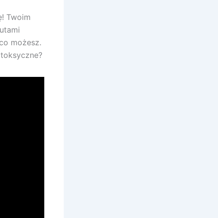
ę! Twoim
utami
, co możesz.
 toksyczne?