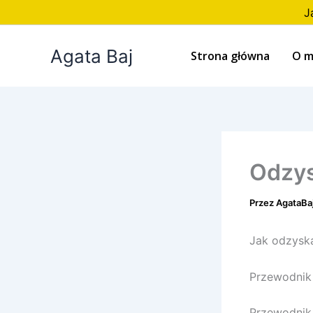
Przejdź
J
do
treści
Agata Baj
Strona główna
O m
Odzys
Przez
AgataBa
Jak odzysk
Przewodnik
Przewodnik