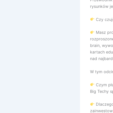
rysunków je
Czy czuj
Masz prob
rozproszone
brain, wywo
kartach edu
nad najbar
W tym odcin
Czym płac
Big Techy s
Dlaczego 
zainwestow