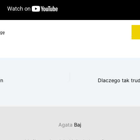
gę
rn
Agata
Baj