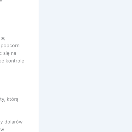
 są
y popcorn
c się na
ać kontrolę
ty, którą
rdy dolarów
 w