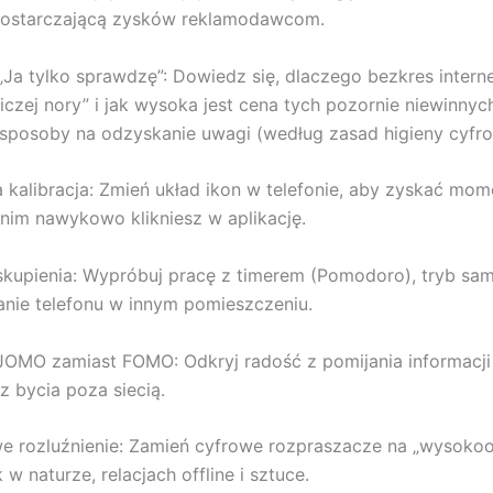
dostarczającą zysków reklamodawcom.
Ja tylko sprawdzę”: Dowiedz się, dlaczego bezkres intern
liczej nory” i jak wysoka jest cena tych pozornie niewinnyc
sposoby na odzyskanie uwagi (według zasad higieny cyfro
 kalibracja: Zmień układ ikon w telefonie, aby zyskać mom
zanim nawykowo klikniesz w aplikację.
 skupienia: Wypróbuj pracę z timerem (Pomodoro), tryb sa
anie telefonu w innym pomieszczeniu.
JOMO zamiast FOMO: Odkryj radość z pomijania informacji 
z bycia poza siecią.
we rozluźnienie: Zamień cyfrowe rozpraszacze na „wysoko
w naturze, relacjach offline i sztuce.