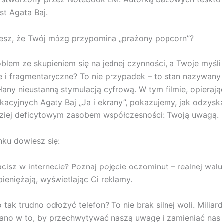
st Agata Baj.
esz, że Twój mózg przypomina „prażony popcorn”?
lem ze skupieniem się na jednej czynności, a Twoje myśli
 i fragmentaryczne? To nie przypadek – to stan nazywan
łany nieustanną stymulacją cyfrową. W tym filmie, opierają
kacyjnych Agaty Baj „Ja i ekrany”, pokazujemy, jak odzysk
dziej deficytowym zasobem współczesności: Twoją uwagą.
ku dowiesz się:
isz w internecie? Poznaj pojęcie oczominut – realnej walu
pieniężają, wyświetlając Ci reklamy.
tak trudno odłożyć telefon? To nie brak silnej woli. Milia
ano w to, by przechwytywać naszą uwagę i zamieniać nas