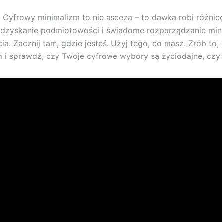
 Cyfrowy minimalizm to nie asceza – to dawka robi różnic
 odzyskanie podmiotowości i świadome rozporządzanie min
ia. Zacznij tam, gdzie jesteś. Użyj tego, co masz. Zrób to
lm i sprawdź, czy Twoje cyfrowe wybory są życiodajne, czy