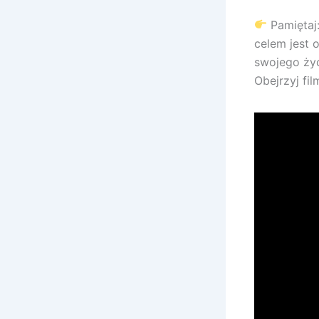
Pamiętaj:
celem jest
swojego życ
Obejrzyj fi