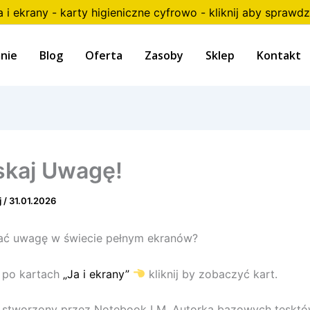
a i ekrany - karty higieniczne cyfrowo - kliknij aby sprawdz
nie
Blog
Oferta
Zasoby
Sklep
Kontakt
kaj Uwagę!
j
/
31.01.2026
ać uwagę w świecie pełnym ekranów?
 po kartach
„Ja i ekrany”
kliknij by zobaczyć kart.
 stworzony przez Notebook LM. Autorką bazowych tesktó