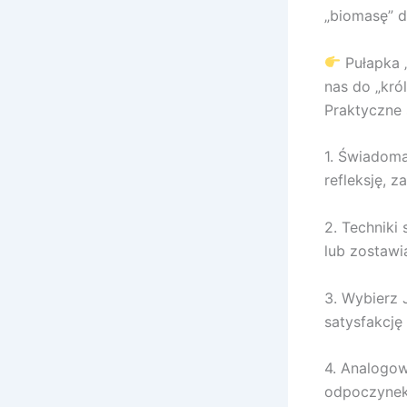
„biomasę” 
Pułapka „
nas do „kró
Praktyczne 
1. Świadoma
refleksję, 
2. Techniki
lub zostawi
3. Wybierz 
satysfakcję 
4. Analogo
odpoczynek 