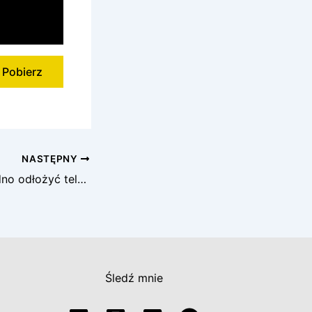
Pobierz
NASTĘPNY
Dlaczego tak trudno odłożyć telefon?
Śledź mnie