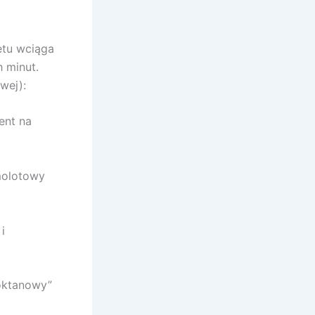
etu wciąga
h minut.
wej):
ent na
molotowy
i
oktanowy”