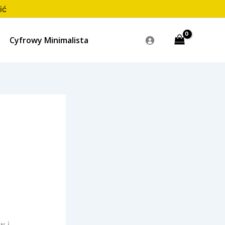
ić
Cyfrowy Minimalista
w i