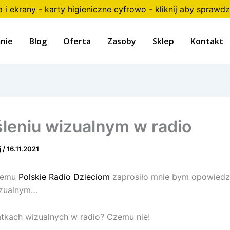
a i ekrany - karty higieniczne cyfrowo - kliknij aby sprawdz
nie
Blog
Oferta
Zasoby
Sklep
Kontakt
leniu wizualnym w radio
j
/
16.11.2021
 temu
Polskie Radio Dzieciom
zaprosiło mnie bym opowiedzi
izualnym…
tkach wizualnych w radio? Czemu nie!