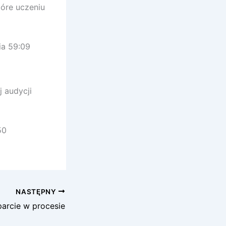
óre uczeniu
ia 59:09
j audycji
50
NASTĘPNY
arcie w procesie