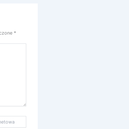
aczone
*