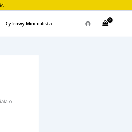
ić
Cyfrowy Minimalista
ała o