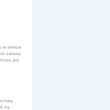
o w świecie
o do zabawy
zmowy jest
icińską
 A my: