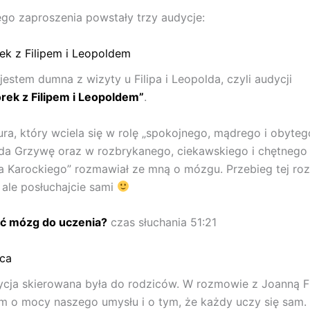
nego zaproszenia powstały trzy audycje:
k z Filipem i Leopoldem
jestem dumna z wizyty u Filipa i Leopolda, czyli audycji
rek z Filipem i Leopoldem”
.
ra, który wciela się w rolę „spokojnego, mądrego i obyteg
da Grzywę oraz w rozbrykanego, ciekawskiego i chętneg
ipa Karockiego” rozmawiał ze mną o mózgu. Przebieg tej ro
 ale posłuchajcie sami
ić mózg do uczenia?
czas słuchania 51:21
ica
ycja skierowana była do rodziców. W rozmowie z Joanną F
 o mocy naszego umysłu i o tym, że każdy uczy się sam.