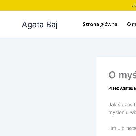
Przejdź
J
do
treści
Agata Baj
Strona główna
O m
O myś
Przez
AgataBa
Jakiś czas
myśleniu w
Hm… o nota