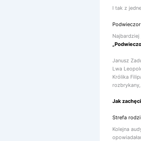
I tak z jed
Podwieczore
Najbardziej 
„Podwieczo
Janusz Zadu
Lwa Leopol
Królika Fil
rozbrykany,
Jak zachęc
Strefa rodz
Kolejna aud
opowiadałam