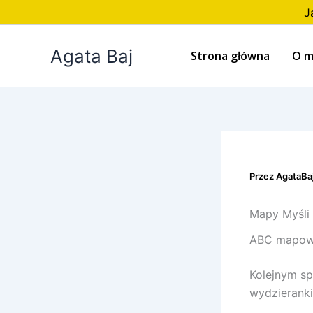
Przejdź
J
do
treści
Agata Baj
Strona główna
O m
Przez
AgataBa
Mapy Myśli 
ABC mapowa
Kolejnym s
wydzieranki