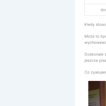
do
Kiedy stos
Może to być
wychowawc
Doskonale z
jeszcze pisa
Co zyskujem