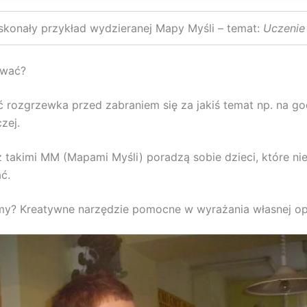
skonały przykład wydzieranej Mapy Myśli – temat:
Uczenie 
ować?
 rozgrzewka przed zabraniem się za jakiś temat np. na go
zej.
 takimi MM (Mapami Myśli) poradzą sobie dzieci, które nie
ć.
y? Kreatywne narzędzie pomocne w wyrażania własnej opi