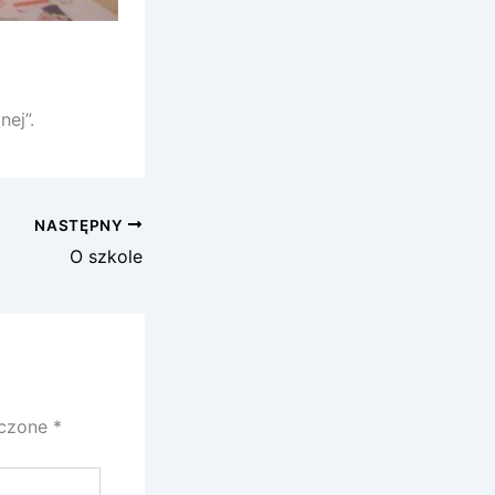
ej”.
NASTĘPNY
O szkole
aczone
*