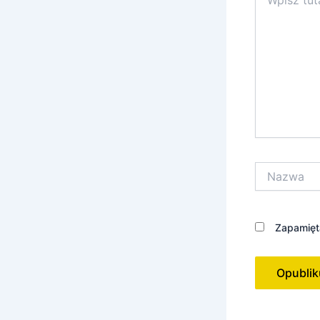
tutaj..
Nazwa
Zapamięta