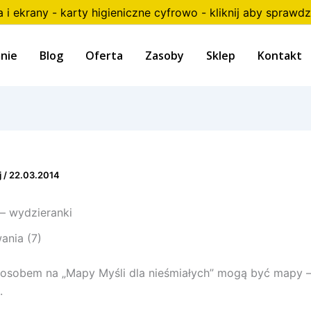
a i ekrany - karty higieniczne cyfrowo - kliknij aby sprawdz
nie
Blog
Oferta
Zasoby
Sklep
Kontakt
j
/
22.03.2014
– wydzieranki
nia (7)
posobem na „Mapy Myśli dla nieśmiałych” mogą być mapy 
.