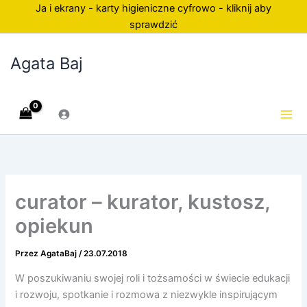
Przejdź
Ja i ekrany - karty higieniczne cyfrowo - kliknij aby
do
sprawdzić
treści
Agata Baj
curator – kurator, kustosz,
opiekun
Przez
AgataBaj
/
23.07.2018
W poszukiwaniu swojej roli i tożsamości w świecie edukacji
i rozwoju, spotkanie i rozmowa z niezwykle inspirującym